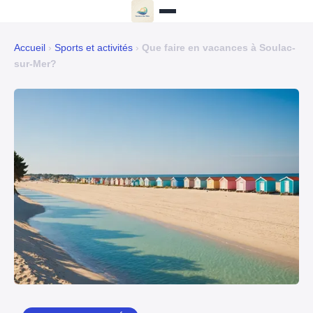
Accueil
›
Sports et activités
›
Que faire en vacances à Soulac-
sur-Mer?